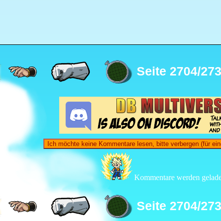
Seite 2704/27
Ich möchte keine Kommentare lesen, bitte verbergen (für ein
Kommentare werden gelade
Seite 2704/27