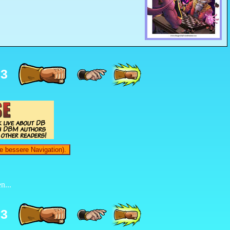
33
e bessere Navigation).
n...
33