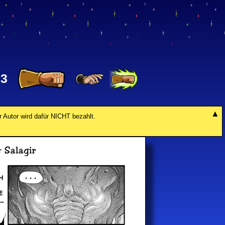
33
r Autor wird dafür NICHT bezahlt.