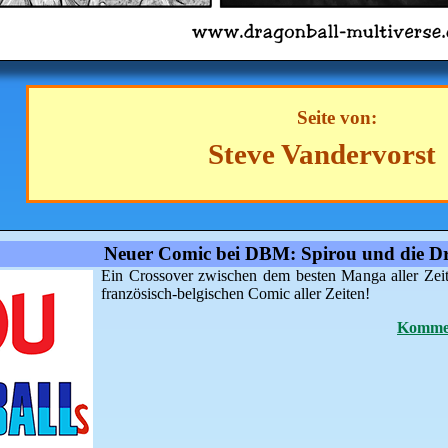
Seite von:
Steve Vandervorst
Neuer Comic bei DBM: Spirou und die Dr
Ein Crossover zwischen dem besten Manga aller Zei
französisch-belgischen Comic aller Zeiten!
Kommen