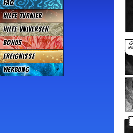
FAQ
Hilfe Turnier
Hilfe Universen
Bonus
Ereignisse
Werbung