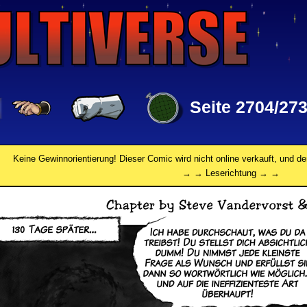
Seite 2704/27
Keine Gewinnorientierung! Dieser Comic wird nicht online verkauft, und de
→ → Leserichtung → →