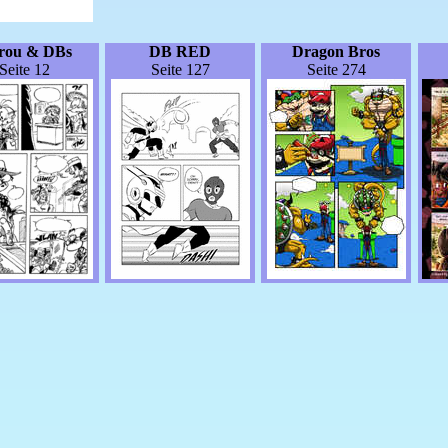
irou & DBs
DB RED
Dragon Bros
Seite 12
Seite 127
Seite 274