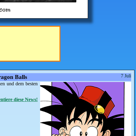
7 Juli
agon Balls
ten und dem besten
tiere diese News!