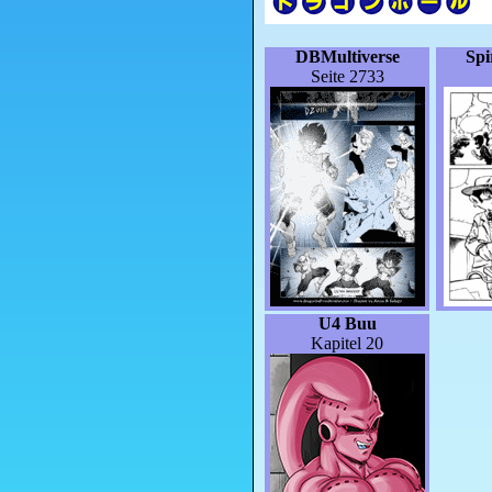
DBMultiverse
Sp
Seite 2733
U4 Buu
Kapitel 20