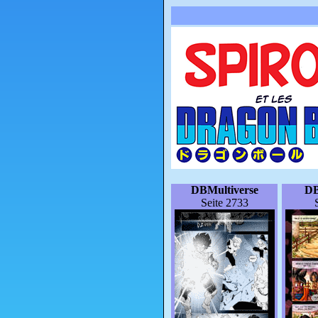
DBMultiverse
DB
Seite 2733