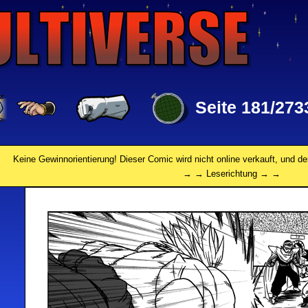
Seite 181/273
Keine Gewinnorientierung! Dieser Comic wird nicht online verkauft, und de
→ → Leserichtung → →