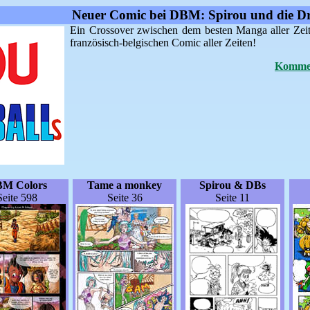
Neuer Comic bei DBM: Spirou und die Dr
Ein Crossover zwischen dem besten Manga aller Zei
französisch-belgischen Comic aller Zeiten!
Kommen
M Colors
Tame a monkey
Spirou & DBs
Seite 598
Seite 36
Seite 11