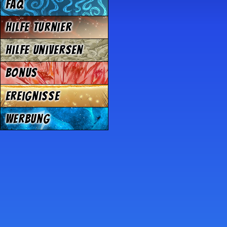
FAQ
Hilfe Turnier
Hilfe Universen
Bonus
Ereignisse
Werbung