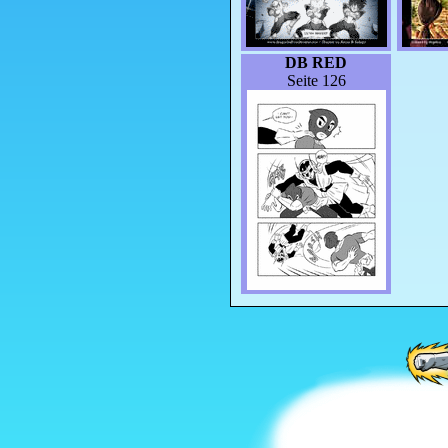
DB RED
Seite 126