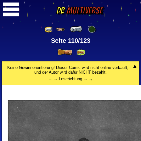
DB
Multiverse
Seite 110/123
Keine Gewinnorientierung! Dieser Comic wird nicht online verkauft,
und der Autor wird dafür NICHT bezahlt.
→ → Leserichtung → →