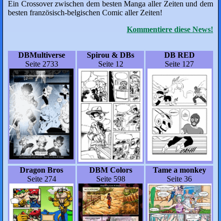
Ein Crossover zwischen dem besten Manga aller Zeiten und dem
besten französisch-belgischen Comic aller Zeiten!
Kommentiere diese News!
DBMultiverse
Spirou & DBs
DB RED
Seite 2733
Seite 12
Seite 127
Dragon Bros
DBM Colors
Tame a monkey
Seite 274
Seite 598
Seite 36