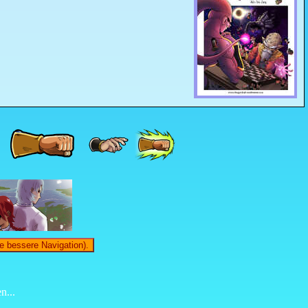
e bessere Navigation).
n...