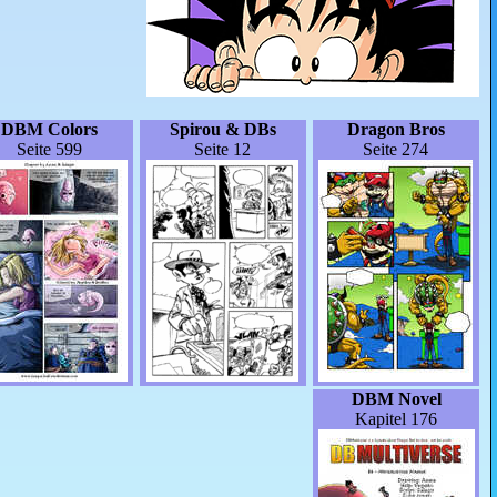
DBM Colors
Spirou & DBs
Dragon Bros
Seite 599
Seite 12
Seite 274
DBM Novel
Kapitel 176