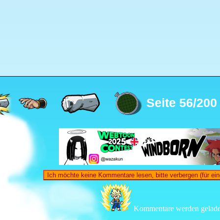
Seite 56/200
Ich möchte keine Kommentare lesen, bitte verbergen (für ein
Kommentare werden gelade