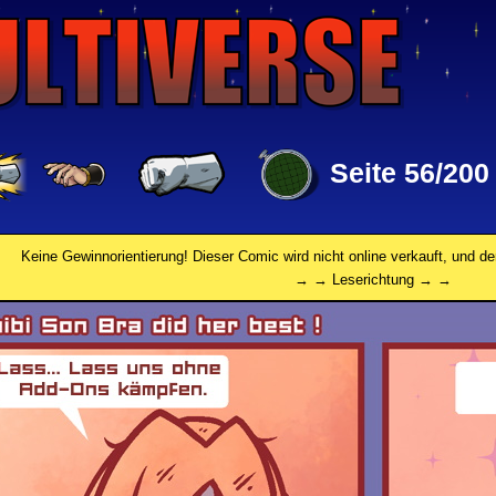
Seite 56/200
Keine Gewinnorientierung! Dieser Comic wird nicht online verkauft, und de
→ → Leserichtung → →