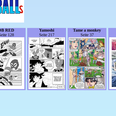
DB RED
Yamoshi
Tame a monkey
Seite 128
Seite 217
Seite 37