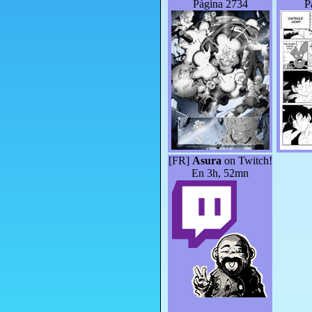
Pàgina 2734
P
[FR]
Asura
on Twitch!
En 3h, 52mn