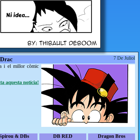
Ni idea...
7 De Juliol
 Drac
a i el millor còmic
a aquesta notícia!
Spirou & DBs
DB RED
Dragon Bros