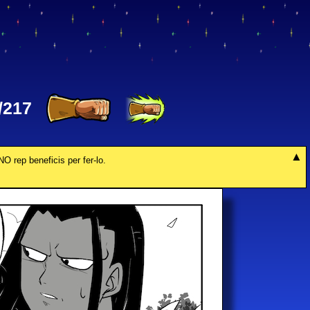
/217
NO rep beneficis per fer-lo.