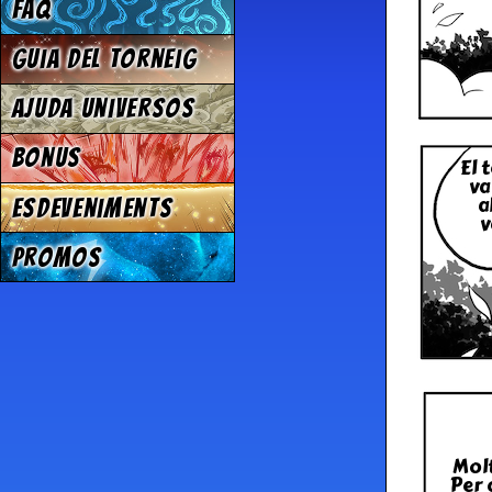
FAQ
Guia del torneig
Ajuda Universos
Bonus
El 
va
a
Esdeveniments
v
Promos
Molt
Per 