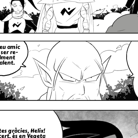
teu amic
 ser re­
lment
alent.
es gràcies, Helix!
cert, és en Vegeta