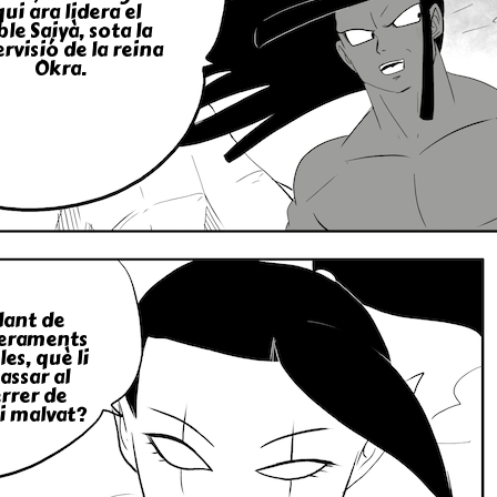
qui ara lidera el
le Saiyà, sota la
rvisió de la reina
Okra.
lant de
­raments
les, què li
assar al
rrer de
ai malvat?