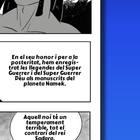
En el seu honor i per a la
posteri­tat, hem enregis­
trat les llegendes del Super
Guerrer i del Super Guerrer
Déu als manuscrits del
planeta Namek.
Aquell noi té un
tempe­rament
terrible, tot el
con­trari del rei
Sadara.