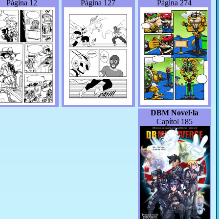
Pàgina 12
Pàgina 127
Pàgina 274
DBM Novel·la
Capítol 185