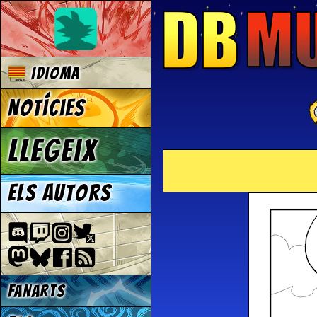
Idioma
Notícies
Llegeix
Els autors
Fanarts