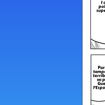
I 
pob
supe
Par
tempe
terrib
va p
Gue
l'Esp