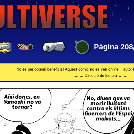
Pàgina 208
No és per obtenir beneficis! Aquest còmic no es ven online i l'autor 
→ → Direcció de lectura → →
Així doncs, en
No, diuen que va
Yamoshi no va
morir llui­tant
tornar?
contra els últims
Guerrers de l'Espai
malvats...