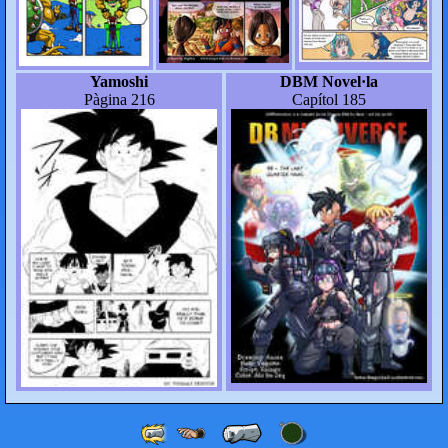
Yamoshi
DBM Novel·la
Pàgina 216
Capítol 185