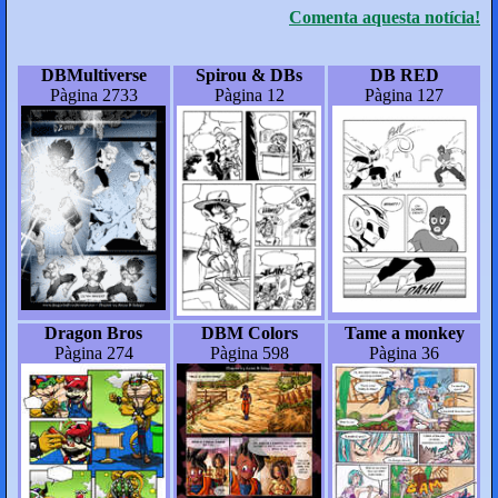
Comenta aquesta notícia!
DBMultiverse
Spirou & DBs
DB RED
Pàgina 2733
Pàgina 12
Pàgina 127
Dragon Bros
DBM Colors
Tame a monkey
Pàgina 274
Pàgina 598
Pàgina 36