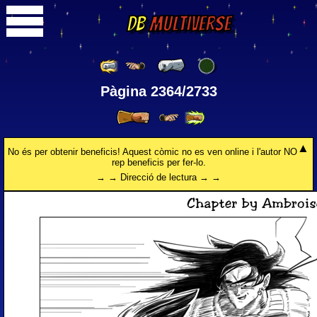
DB
Multiverse
Pàgina 2364/2733
No és per obtenir beneficis! Aquest còmic no es ven online i l'autor NO
rep beneficis per fer-lo.
→ → Direcció de lectura → →