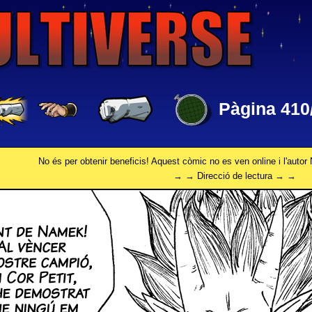
Pàgina 410
No és per obtenir beneficis! Aquest còmic no es ven online i l'autor 
→ → Direcció de lectura → →