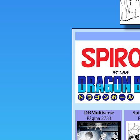
DBMultiverse
Sp
Pàgina 2733
P