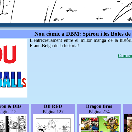
Nou còmic a DBM: Spirou i les Boles de
L'entrecreuament entre el millor manga de la històri
Franc-Belga de la història!
Coment
irou & DBs
DB RED
Dragon Bros
àgina 12
Pàgina 127
Pàgina 274