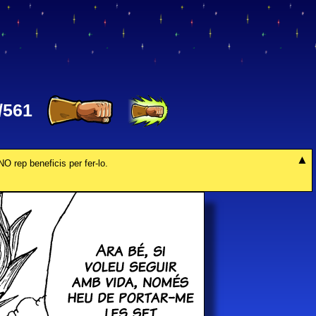
/561
NO rep beneficis per fer-lo.