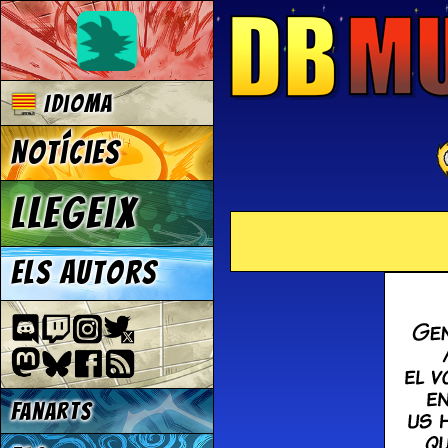
Idioma
Notícies
Llegeix
Els autors
Fanarts