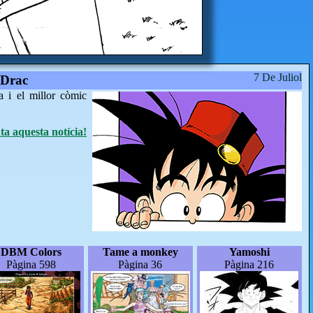
7 De Juliol
 Drac
a i el millor còmic
a aquesta notícia!
DBM Colors
Tame a monkey
Yamoshi
Pàgina 598
Pàgina 36
Pàgina 216