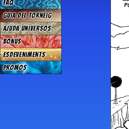
FAQ
Guia del torneig
Ajuda Universos
Bonus
Esdeveniments
Promos