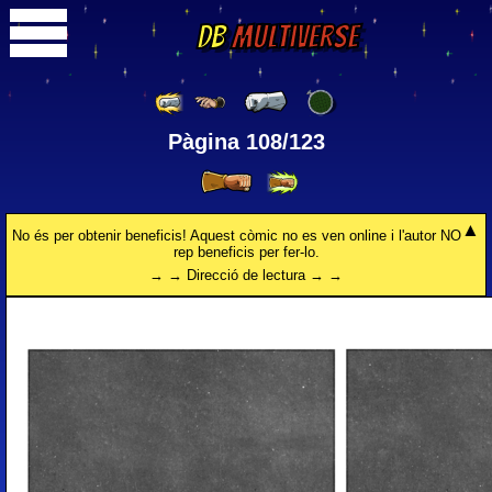
DB
Multiverse
Pàgina 108/123
No és per obtenir beneficis! Aquest còmic no es ven online i l'autor NO
rep beneficis per fer-lo.
→ → Direcció de lectura → →