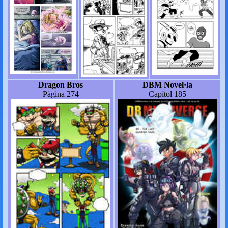
Dragon Bros
DBM Novel·la
Pàgina 274
Capítol 185