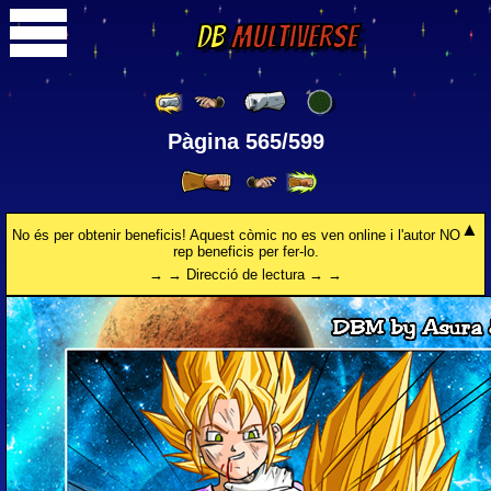
DB
Multiverse
Pàgina 565/599
No és per obtenir beneficis! Aquest còmic no es ven online i l'autor NO
rep beneficis per fer-lo.
→ → Direcció de lectura → →