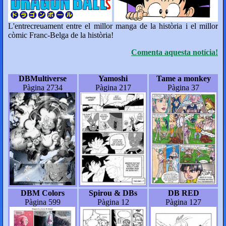
L'entrecreuament entre el millor manga de la història i el millor
còmic Franc-Belga de la història!
Comenta aquesta notícia!
DBMultiverse
Yamoshi
Tame a monkey
Pàgina 2734
Pàgina 217
Pàgina 37
DBM Colors
Spirou & DBs
DB RED
Pàgina 599
Pàgina 12
Pàgina 127