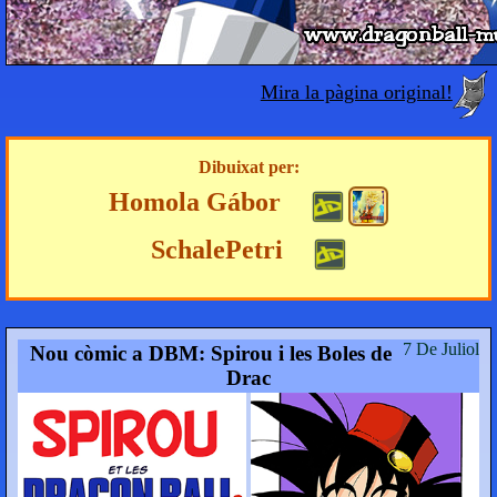
Mira la pàgina original!
Dibuixat per:
Homola Gábor
SchalePetri
7 De Juliol
Nou còmic a DBM: Spirou i les Boles de
Drac