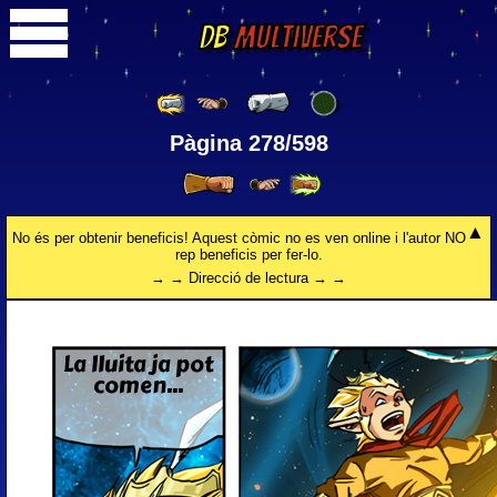
DB
Multiverse
Pàgina 278/598
No és per obtenir beneficis! Aquest còmic no es ven online i l'autor NO
rep beneficis per fer-lo.
→ → Direcció de lectura → →
La lluita ja pot
comen...