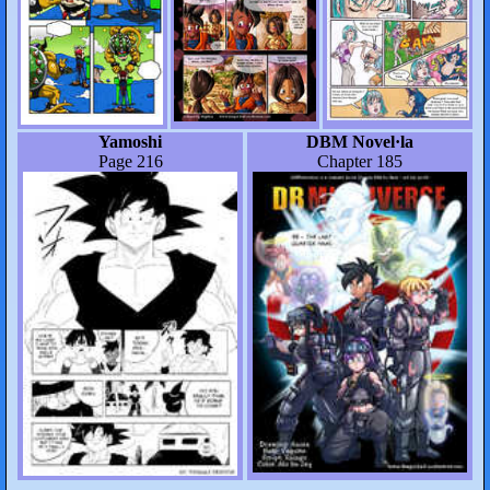
Yamoshi
DBM Novel·la
Page 216
Chapter 185