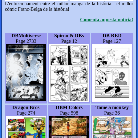
L'entrecreuament entre el millor manga de la història i el millor
còmic Franc-Belga de la història!
Comenta aquesta notícia!
DBMultiverse
Spirou & DBs
DB RED
Page 2733
Page 12
Page 127
Dragon Bros
DBM Colors
Tame a monkey
Page 274
Page 598
Page 36