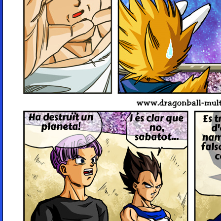
Ha destruït un
I és clar que
Es t
planeta!
no,
d'
sabatot...
nam
fals
c