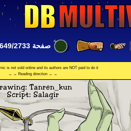
صفحة 2649/2733
omic is not sold online and its authors are NOT paid to do it.
→ → Reading direction → →