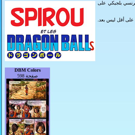
فرنسي بلجيكي على
 على أقل ليس بعد.
DBM Colors
صفحة 598