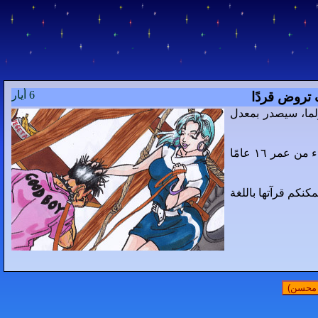
6 أيار
تروض قردًا
ولما، سيصدر بمعدل
هذا الكوميك ليس مناسبًا لجميع الأعمار. ننصح به للقراء من عمر ١٦ عامًا
كنكم قرآتها باللغة
ح محسن)