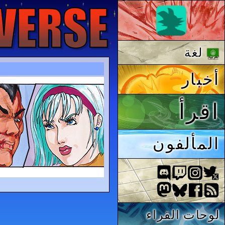
لغة
أخبار
اقرأ
المألفون
لوحات القراء