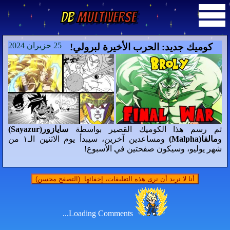
DB
Multiverse
25 حزيران 2024
كوميك جديد: الحرب الأخيرة لبرولي!
تم رسم هذا الكوميك القصير بواسطة
سايازور(Sayazur)
و
مالفا(Malpha)
ومساعدين آخرين، سيبدأ يوم الاثنين الـ١ من
شهر يوليو، وسيكون صفحتين في الأسبوع!
أنا لا نريد أن نرى هذه التعليقات، إخفائها. (التصفح محسن)
Loading Comments...