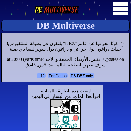
DB
Multiverse
DB Multiverse
۲۰ كونًا انحرفوا عن عالم "DBZ" يلتقون في بطولة الملتفيرس!
أحداث دراغون بول جي تي و دراغون بول سوبر ليسا ذي صلة.
Updates on الاثنين, الأربعاء, الجمعة و الأحد at 20:00 (Paris time)
سوف تظهر الصفحة التالية بعد: 5س, 45دق
12+
FanFiction
DB-DBZ only
ليست هذه الطريقة اليابانية.
اقرأ هذا المانچا من اليسار إلى اليمين