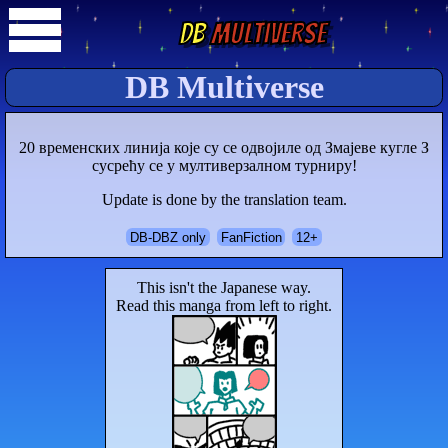
DB
Multiverse
DB Multiverse
20 временских линија које су се одвојиле од Змајеве кугле З
сусрећу се у мултиверзалном турниру!
Update is done by the translation team.
DB-DBZ only
FanFiction
12+
This isn't the Japanese way.
Read this manga from left to right.