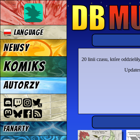
Language
Newsy
20 linii czasu, które oddzie
Komiks
Updates 
Autorzy
Fanarty