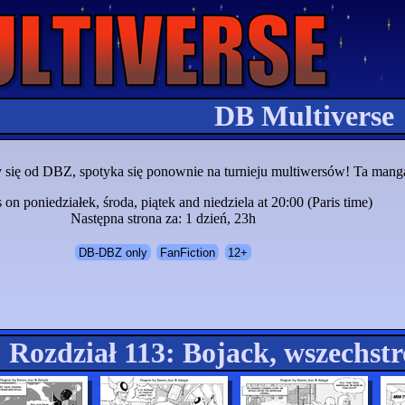
DB Multiverse
liły się od DBZ, spotyka się ponownie na turnieju multiwersów! Ta man
on poniedziałek, środa, piątek and niedziela at 20:00 (Paris time)
Następna strona za: 1 dzień, 23h
DB-DBZ only
FanFiction
12+
Rozdział 113: Bojack, wszechst