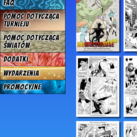
FAQ
Pomoc dotycząca
turnieju
Pomoc dotycząca
światów
Dodatki
Wydarzenia
Promocyjne