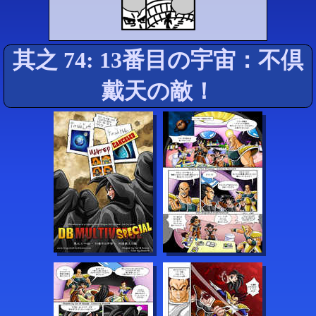
其之 74: 13番目の宇宙：不倶
戴天の敵！