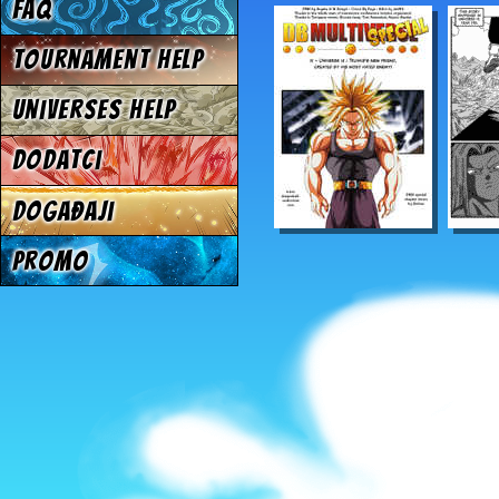
FAQ
Tournament Help
Universes Help
Dodatci
Događaji
Promo