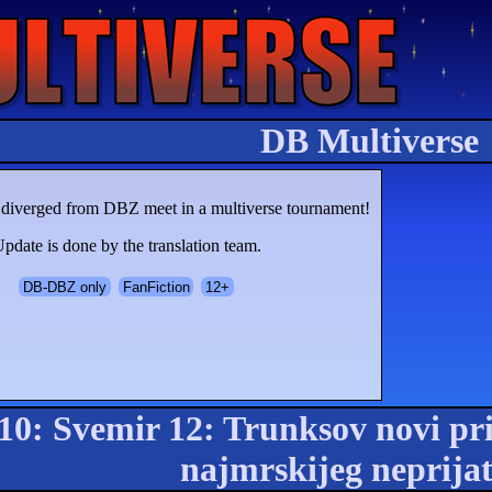
DB Multiverse
t diverged from DBZ meet in a multiverse tournament!
pdate is done by the translation team.
DB-DBZ only
FanFiction
12+
10: Svemir 12: Trunksov novi pri
najmrskijeg neprijat