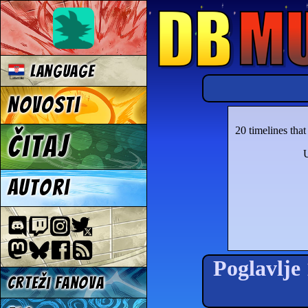
Language
Novosti
20 timelines tha
Čitaj
U
Autori
Poglavlje 
Crteži fanova